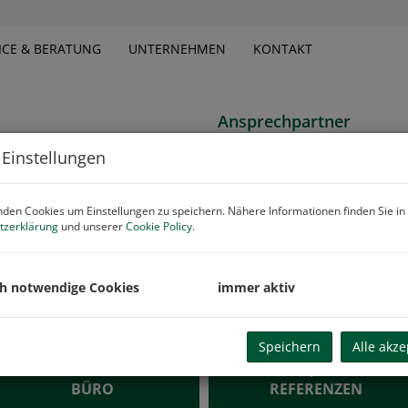
ICE & BERATUNG
UNTERNEHMEN
KONTAKT
Ansprechpartner
eriosität und Diskretion sind die
Mag. Dr. Hermann ALTMA
 Einstellungen
ganzheitlichem Denken und der
MBA akad. IM
bieten wir Beratungsservice für
M: +43 664 4251059
rer Immobilien.
E-Mail
den Cookies um Einstellungen zu speichern. Nähere Informationen finden Sie in
tzerklärung
und unserer
Cookie Policy
.
VERKAUF
GRUNDSTÜCKE
ch notwendige Cookies
immer aktiv
WOHNUNGEN
LAND & FORSTWIRTSCHAF
Speichern
Alle akze
GEWERBE
OBJEKT
BÜRO
REFERENZEN