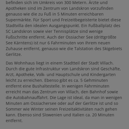
befinden sich im Umkreis von 300 Metern. Ärzte und
Apotheken sind im Zentrum von Landskron vorzufinden
genauso wie die zu Fuß in 5 Minuten erreichbaren
Supermärkte. Für Sport und Freizeitbegeisterte bietet diese
Stadtvilla den idealen Ausgangspunkt. Ein Fußballplatz des
SC Landskron sowie vier Tennisplätze sind wenige
Fußschritte entfernt. Auch der Ossiacher See (drittgrößte
See Kärntens) ist nur 6 Fahrminuten von Ihrem neuen
Zuhause entfernt, genauso wie die Talstation des Skigebiets
Gerlitze.
Das Wohnhaus liegt in einem Stadtteil der Stadt Villach.
Durch die gute Infrastruktur von Landskron sind Geschäfte,
Arzt, Apotheke, Volk- und Hauptschule und Kindergarten
leicht zu erreichen. Ebenso gibt es ca. 5 Gehminuten
entfernt eine Bushaltestelle. In wenigen Fahrminuten
erreicht man das Zentrum von Villach, den Bahnhof sowie
die Autobahnauffahrt. Die Lage ist ideal, da man in wenigen
Minuten am Ossiachersee oder auf der Gerlitze ist und so
Sommer wie Winter seinen Freizeitaktivitäten nach gehen
kann. Ebenso sind Slowenien und Italien ca. 20 Minuten
entfernt.