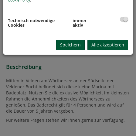
Cookie Policy
.
Technisch notwendige
immer
Cookies
aktiv
Speichern
Alle akzeptieren
Beschreibung
Mitten in Velden am Wörthersee an der Südseite der
Veldener Bucht befindet sich diese kleine Marina mit
Badeplatz. Nutzen Sie die exklusive Möglichkeit im kleinsten
Rahmen die
Annehmlichkeiten
des Wörthersees zu
genießen. Das Baderecht gilt für 4 Personen und wird auf
die Dauer von 5 Jahren vergeben.
Für weitere Fragen stehen wir Ihnen gerne zur Verfügung.