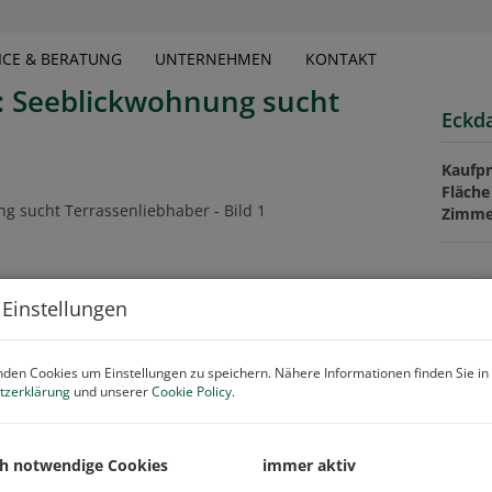
ICE & BERATUNG
UNTERNEHMEN
KONTAKT
t: Seeblickwohnung sucht
Eckd
Kaufpr
Fläche
Zimme
Basis
 Einstellungen
Objekt
Zimme
den Cookies um Einstellungen zu speichern. Nähere Informationen finden Sie in
Verma
tzerklärung
und unserer
Cookie Policy
.
Objekt
Kaufpr
Nutzu
ch notwendige Cookies
immer aktiv
Fläche
Wohnf