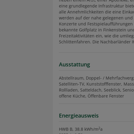
eine grundlegende Infrastruktur biete
alle Annehmlichkeiten die eine Eink
werden auf der nahe gelegenen und a
Konzerte und Festspielaufführungen g
bekannte Golfplatz in Finkenstein 
Freizeitaktivitäten ein, wie die uml
Schlittenfahren. Die Nachbarländer I
Ausstattung
Abstellraum
Doppel- / Mehrfachver
Satelliten-TV
Kunststofffenster
Mass
Rollladen
Satteldach
Seeblick
Senio
offene Küche
Öffenbare Fenster
Energieausweis
2
HWB
B, 38.8 kWh/m
a