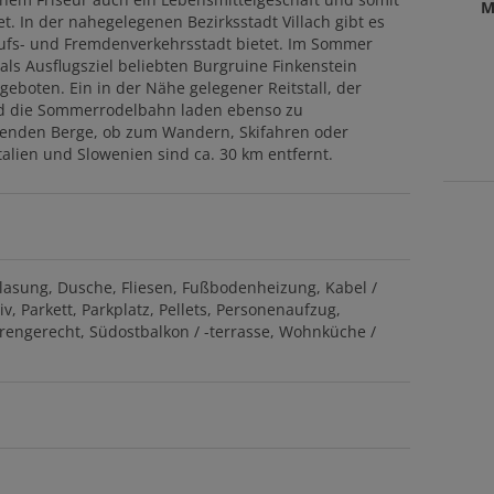
M
t. In der nahegelegenen Bezirksstadt Villach gibt es
aufs- und Fremdenverkehrsstadt bietet. Im Sommer
ls Ausflugsziel beliebten Burgruine Finkenstein
eboten. Ein in der Nähe gelegener Reitstall, der
und die Sommerrodelbahn laden ebenso zu
iegenden Berge, ob zum Wandern, Skifahren oder
talien und Slowenien sind ca. 30 km entfernt.
glasung
Dusche
Fliesen
Fußbodenheizung
Kabel /
iv
Parkett
Parkplatz
Pellets
Personenaufzug
rengerecht
Südostbalkon / -terrasse
Wohnküche /