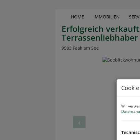
HOME
IMMOBILIEN
SERV
Erfolgreich verkauf
Terrassenliebhaber
9583 Faak am See
Cookie
Wir verwen
Datenschu
Technis