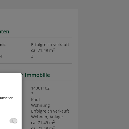
aten
eis
Erfolgreich verkauft
2
ca. 71,49 m
r
3
daten zur Immobilie
nr.
14001102
r
3
 unserer
rktungsart
Kauf
art
Wohnung
eis
Erfolgreich verkauft
ngsart
Wohnen
Anlage
2
ca. 71,49 m
2
läche
ca. 71,49 m