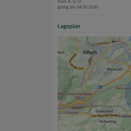
fGEE
A, 0,72
gültig bis
04.05.2030
Lageplan