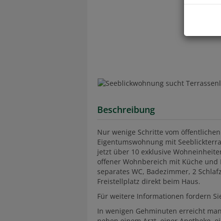
Beschreibung
Nur wenige Schritte vom öffentlichen
Eigentumswohnung mit Seeblickterra
jetzt über 10 exklusive Wohneinheiten
offener Wohnbereich mit Küche und E
separates WC, Badezimmer, 2 Schlaf
Freistellplatz direkt beim Haus.
Für weitere Informationen fordern Si
In wenigen Gehminuten erreicht man
neben einem Arzt, einer Apotheke, e