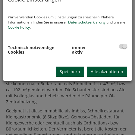
Wir verwenden Cookies um Einstellungen zu speichern. Nähere
Informationen finden Sie in unserer
Datenschutzerklärung
und unserer
Cookie Policy
.
Technisch notwendige
immer
Cookies
aktiv
Beschreibung
Speichern
Alle akzeptieren
Die Räumlichkeiten der ehemaligen Fleischerei im
historischen Altstadthaus sind als Gesamtes zu mieten, oder
sie können nach Bedarf auch als Einheit mit ca. 47 m², bzw.
ca. 102 m² gemietet werden. Die Schaufenster sind aus Alu
mit Isolierglas und beheizt werden die Räume per Öl-
Zentralheizung.
Geeignet ist diese Immobilie als Imbiss, Schnellrestaurant,
Kleingastronomie (8 Sitzplätze), Gemüse-/Obstladen, für
Kleingewerbe oder eventuell auch als Ordinations- bzw.
Büroräumlichkeiten. Der Vermieter ist bereit die Kosten der
notwendigen Renovierungs- und Adaptierungsarbeiten im