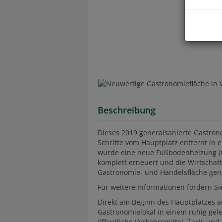
Beschreibung
Dieses 2019 generalsanierte Gastronom
Schritte vom Hauptplatz entfernt in
wurde eine neue Fußbodenheizung (G
komplett erneuert und die Wirtschaft
Gastronomie- und Handelsfläche gen
Für weitere Informationen fordern Si
Direkt am Beginn des Hauptplatzes am
Gastronomielokal in einem ruhig gel
öffentliche Verkehrsmittel, Taxis un