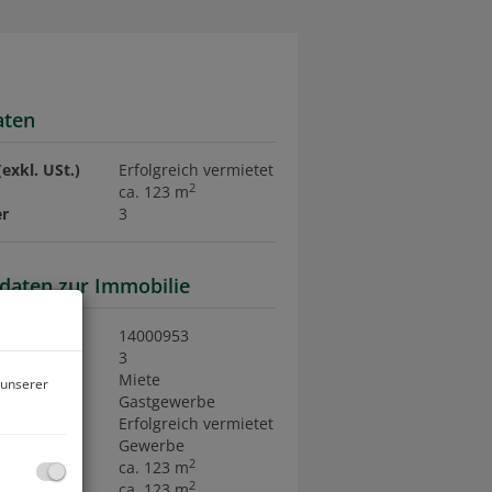
aten
(exkl. USt.)
Erfolgreich vermietet
2
ca. 123 m
r
3
daten zur Immobilie
nr.
14000953
r
3
rktungsart
Miete
 unserer
art
Gastgewerbe
(exkl. USt.)
Erfolgreich vermietet
ngsart
Gewerbe
2
ca. 123 m
2
äche
ca. 123 m