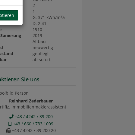
2
llräume
1
ptieren
2
G, 371 kWh/m
a
D, 2,41
r
1910
 Sanierung
2019
t
Altbau
nd
neuwertig
ustand
gepflegt
bar
ab sofort
ktieren Sie uns
Reinhard Zederbauer
rtifiz. Immobilienmaklerassistent
+43 / 4242 / 39 200
+43 / 660 / 733 1009
+43 / 4242 / 39 200 20