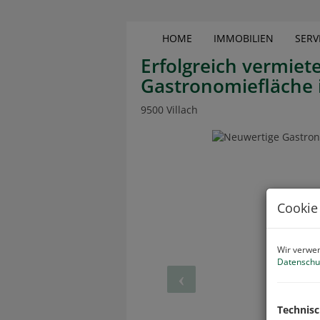
HOME
IMMOBILIEN
SERV
Erfolgreich vermiet
Gastronomiefläche i
9500 Villach
Cookie
Wir verwen
Datenschu
Technis