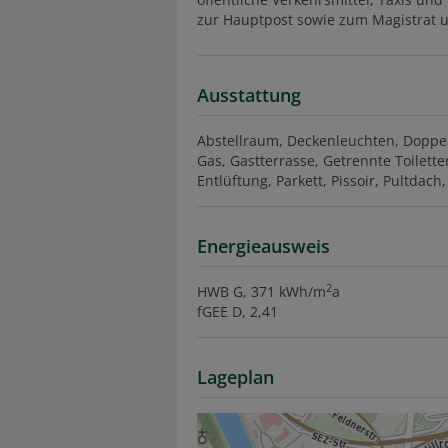
zur Hauptpost sowie zum Magistrat un
Ausstattung
Abstellraum
Deckenleuchten
Doppel
Gas
Gastterrasse
Getrennte Toilette
Entlüftung
Parkett
Pissoir
Pultdach
Energieausweis
2
HWB
G, 371 kWh/m
a
fGEE
D, 2,41
Lageplan