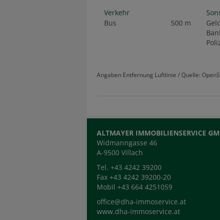
Verkehr
Son
Bus
500 m
Gel
Ban
Poli
Angaben Entfernung Luftlinie / Quelle: Open
ALTMAYER IMMOBILIENSERVICE G
Widmanngasse 46
A-9500 Villach
Tel. +43 4242 39200
Fax +43 4242 39200-20
Mobil +43 664 4251059
office@dha-immoservice.at
www.dha-immoservice.at