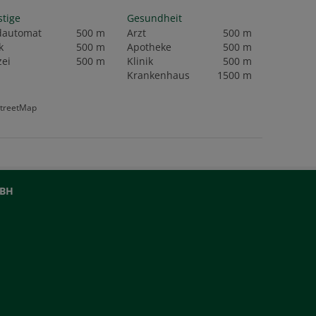
stige
Gesundheit
dautomat
500 m
Arzt
500 m
k
500 m
Apotheke
500 m
zei
500 m
Klinik
500 m
Krankenhaus
1500 m
StreetMap
MBH