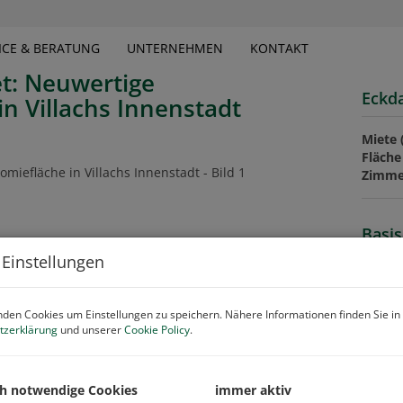
ICE & BERATUNG
UNTERNEHMEN
KONTAKT
et: Neuwertige
Eckd
n Villachs Innenstadt
Miete 
Fläche
Zimme
Basis
 Einstellungen
Objekt
Zimme
Verma
den Cookies um Einstellungen zu speichern. Nähere Informationen finden Sie in
Objekt
tzerklärung
und unserer
Cookie Policy
.
Miete 
Nutzu
Fläche
ch notwendige Cookies
immer aktiv
Nutzfl