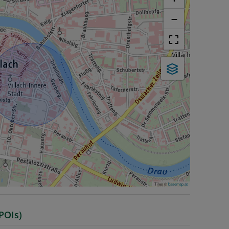
−
Tiles ©
basemap.at
POIs)