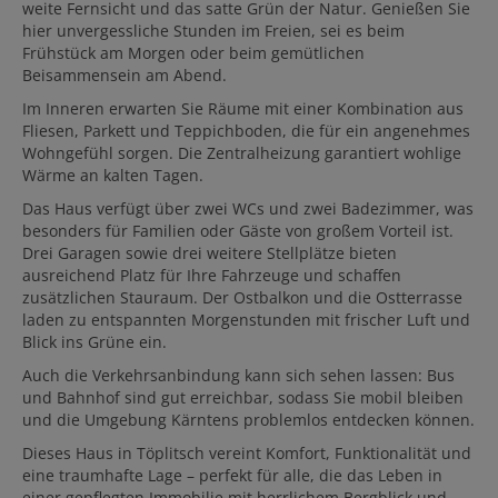
weite Fernsicht und das satte Grün der Natur. Genießen Sie
hier unvergessliche Stunden im Freien, sei es beim
Frühstück am Morgen oder beim gemütlichen
Beisammensein am Abend.
Im Inneren erwarten Sie Räume mit einer Kombination aus
Fliesen, Parkett und Teppichboden, die für ein angenehmes
Wohngefühl sorgen. Die Zentralheizung garantiert wohlige
Wärme an kalten Tagen.
Das Haus verfügt über zwei WCs und zwei Badezimmer, was
besonders für Familien oder Gäste von großem Vorteil ist.
Drei Garagen sowie drei weitere Stellplätze bieten
ausreichend Platz für Ihre Fahrzeuge und schaffen
zusätzlichen Stauraum. Der Ostbalkon und die Ostterrasse
laden zu entspannten Morgenstunden mit frischer Luft und
Blick ins Grüne ein.
Auch die Verkehrsanbindung kann sich sehen lassen: Bus
und Bahnhof sind gut erreichbar, sodass Sie mobil bleiben
und die Umgebung Kärntens problemlos entdecken können.
Dieses Haus in Töplitsch vereint Komfort, Funktionalität und
eine traumhafte Lage – perfekt für alle, die das Leben in
einer gepflegten Immobilie mit herrlichem Bergblick und