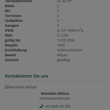
2
Terrassenfläche
ca. 60 m
Bäder
2
WC
2
Terrassen
2
Stellplätze
3
Garagen
3
2
HWB
G, 371 kWh/m
a
fGEE
G, 3,95
gültig bis
13.05.2036
Baujahr
1950
Erschließung
vollerschlossen
Bauart
Altbau
Zustand
gepflegt
Kontaktieren Sie uns
Wendelin Mölzer
Immobilienberater
+43 4242 39 200