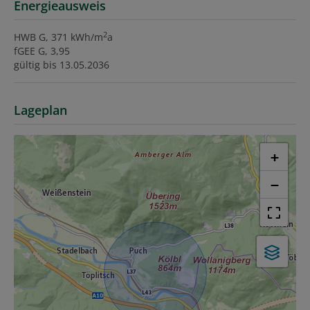
Energieausweis
2
HWB
G, 371 kWh/m
a
fGEE
G, 3,95
gültig bis
13.05.2036
Lageplan
+
−