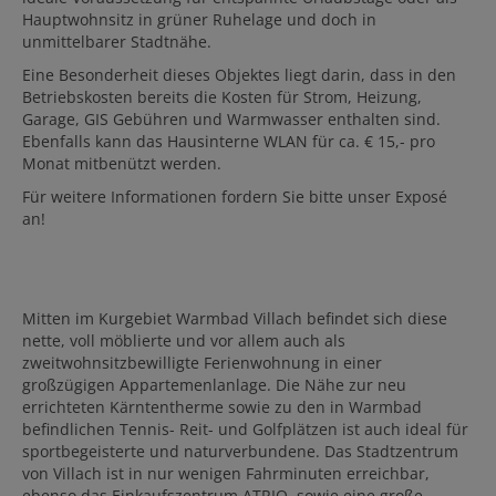
Hauptwohnsitz in grüner Ruhelage und doch in
unmittelbarer Stadtnähe.
Eine Besonderheit dieses Objektes liegt darin, dass in den
Betriebskosten bereits die Kosten für Strom, Heizung,
Garage, GIS Gebühren und Warmwasser enthalten sind.
Ebenfalls kann das Hausinterne WLAN für ca. € 15,- pro
Monat mitbenützt werden.
Für weitere Informationen fordern Sie bitte unser Exposé
an!
Mitten im Kurgebiet Warmbad Villach befindet sich diese
nette, voll möblierte und vor allem auch als
zweitwohnsitzbewilligte Ferienwohnung in einer
großzügigen Appartemenlanlage. Die Nähe zur neu
errichteten Kärntentherme sowie zu den in Warmbad
befindlichen Tennis- Reit- und Golfplätzen ist auch ideal für
sportbegeisterte und naturverbundene. Das Stadtzentrum
von Villach ist in nur wenigen Fahrminuten erreichbar,
ebenso das Einkaufszentrum ATRIO, sowie eine große