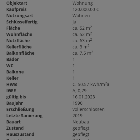
Objektart
Wohnung
Kaufpreis
120.000,00 €
Nutzungsart
Wohnen
Schlüsselfertig
Ja
2
Fläche
ca. 52 m
2
Wohnfläche
ca. 52 m
2
Nutzfläche
ca. 63 m
2
Kellerfläche
ca. 3 m
2
Balkonfläche
ca. 7,5 m
Bäder
1
WC
1
Balkone
1
Keller
1
2
HWB
C, 50.57 kWh/m
a
fGEE
A, 0,79
gültig bis
16.01.2023
Baujahr
1990
Erschließung
vollerschlossen
Letzte Sanierung
2019
Bauart
Neubau
Zustand
gepflegt
Hauszustand
gepflegt