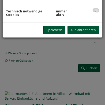
-
Technisch notwendige
immer
Cookies
aktiv
Zimmer
-
Speichern
Alle akzeptieren
PLZ
Weitere Suchoptionen
Filter zurücksetzen
Suchen