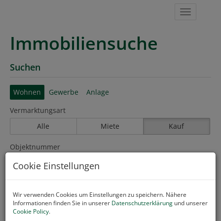
Navigat
Immobiliensuche
Suchen
Wohnen
Gewerbe
Anlage
Vermarktungsart
Alle
Miete
Kauf
Objektnummer
Cookie Einstellungen
Objektart
Wir verwenden Cookies um Einstellungen zu speichern. Nähere
Wohnung
×
Informationen finden Sie in unserer
Datenschutzerklärung
und unserer
Cookie Policy
.
Preis