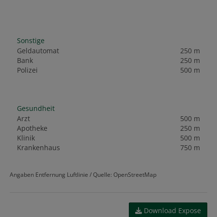
Sonstige
Geldautomat
250 m
Bank
250 m
Polizei
500 m
Gesundheit
Arzt
500 m
Apotheke
250 m
Klinik
500 m
Krankenhaus
750 m
Angaben Entfernung Luftlinie / Quelle: OpenStreetMap
Download Expose