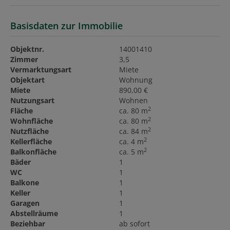
Basisdaten zur Immobilie
Objektnr.
14001410
Zimmer
3,5
Vermarktungsart
Miete
Objektart
Wohnung
Miete
890,00 €
Nutzungsart
Wohnen
2
Fläche
ca. 80 m
2
Wohnfläche
ca. 80 m
2
Nutzfläche
ca. 84 m
2
Kellerfläche
ca. 4 m
2
Balkonfläche
ca. 5 m
Bäder
1
WC
1
Balkone
1
Keller
1
Garagen
1
Abstellräume
1
Beziehbar
ab sofort