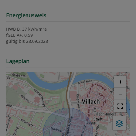
Energieausweis
2
HWB
B, 37 kWh/m
a
fGEE
A+, 0,59
gültig bis
28.09.2028
Lageplan
+
−