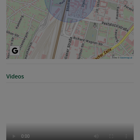
Tiles ©
basemap.at
Videos