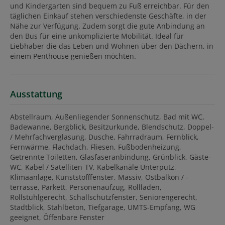
und Kindergarten sind bequem zu Fuß erreichbar. Für den
täglichen Einkauf stehen verschiedenste Geschäfte, in der
Nähe zur Verfügung. Zudem sorgt die gute Anbindung an
den Bus für eine unkomplizierte Mobilität. Ideal für
Liebhaber die das Leben und Wohnen über den Dächern, in
einem Penthouse genießen möchten.
Ausstattung
Abstellraum
Außenliegender Sonnenschutz
Bad mit WC
Badewanne
Bergblick
Besitzurkunde
Blendschutz
Doppel-
/ Mehrfachverglasung
Dusche
Fahrradraum
Fernblick
Fernwärme
Flachdach
Fliesen
Fußbodenheizung
Getrennte Toiletten
Glasfaseranbindung
Grünblick
Gäste-
WC
Kabel / Satelliten-TV
Kabelkanäle Unterputz
Klimaanlage
Kunststofffenster
Massiv
Ostbalkon / -
terrasse
Parkett
Personenaufzug
Rollladen
Rollstuhlgerecht
Schallschutzfenster
Seniorengerecht
Stadtblick
Stahlbeton
Tiefgarage
UMTS-Empfang
WG
geeignet
Öffenbare Fenster